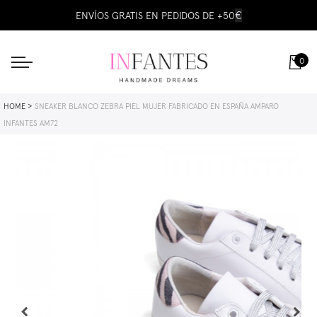
€
ENVÍOS GRATIS EN PEDIDOS DE +50
0
HOME
SNEAKER BLANCO ZEBRA PIEL MUJER FABRICADO EN ESPAÑA AMPARO
INFANTES AM72